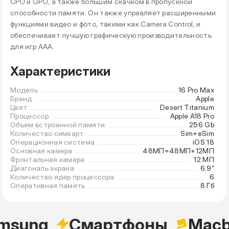
CPU и GPU, а также большим скачком в пропускной
способности памяти. Он также управляет расширенными
функциями видео и фото, такими как Camera Control, и
обеспечивает лучшую графическую производительность
для игр AAA.
Характеристики
Модель
16 Pro Max
Бренд
Apple
Цвет
Desert Titanium
Процессор
Apple A18 Pro
Объем встроенной памяти
256 Gb
Количество симкарт
Sim+eSim
Операционная система
iOS 18
Основная камера
48МП+48МП+12МП
Фронтальная камера
12 МП
Диагональ экрана
6.9"
Количество ядер процессора
6
Оперативная память
8 Гб
msung
Cмартфоны
Macb