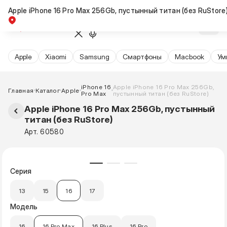
Apple iPhone 16 Pro Max 256Gb, пустынный титан (без RuStore
Новинка
Apple
Xiaomi
Samsung
Cмартфоны
Macbook
Ум
iPhone 16
Apple iPhone 16 Pro Max 256Gb,
Главная
Каталог
Apple
Pro Max
пустынный титан (без RuStore)
Apple iPhone 16 Pro Max 256Gb, пустынный
титан (без RuStore)
Арт. 60580
Серия
13
15
16
17
Модель
16
16 Pro Max
16 Plus
16 Pro