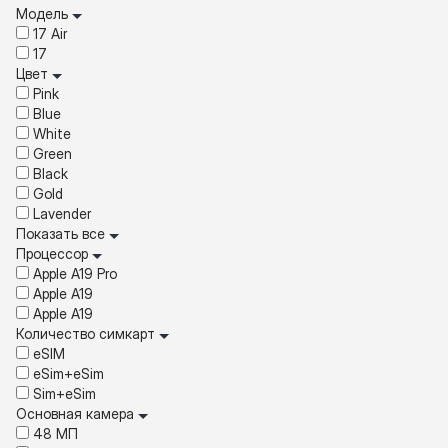
Модель
17 Air
17
Цвет
Pink
Blue
White
Green
Black
Gold
Lavender
Показать все
Процессор
Apple A19 Pro
Apple A19
Apple A19
Количество симкарт
eSIM
eSim+eSim
Sim+eSim
Основная камера
48 МП