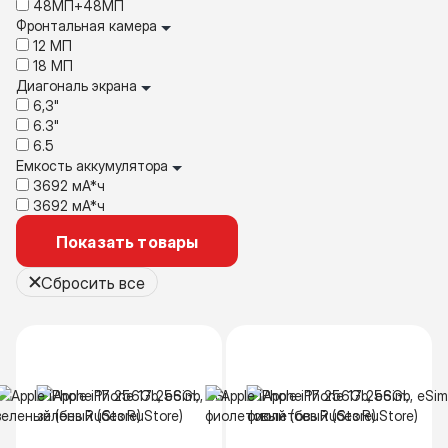
48МП+48МП
Фронтальная камера
12 МП
18 MП
Диагональ экрана
6,3"
6.3"
6.5
Емкость аккумулятора
3692 мА*ч
3692 мА*ч
Показать товары
Сбросить все