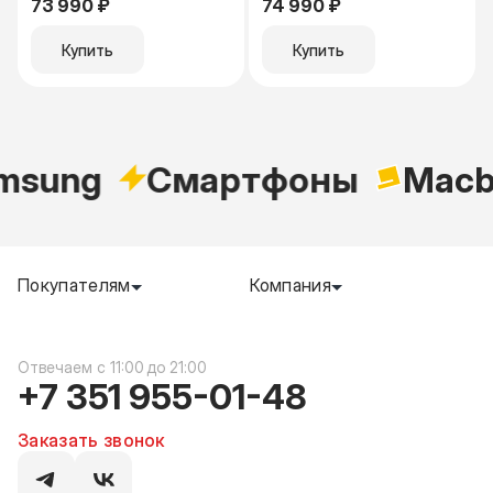
73 990 ₽
74 990 ₽
Купить
Купить
msung
Cмартфоны
Macb
Покупателям
Компания
c 11:00 до 21:00
+7 351 955-01-48
Заказать звонок