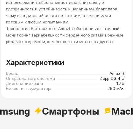
использования, обеспечивает исключительную
прозрачность и устойчивость к царапинам, благодаря
чему ваш дисплей остается четким, отзывчивым и
готовым к любым испытаниям.
Технология BioTracker от Amazfit обеспечивает точный
мониторинг вариабельности сердечного ритма в режиме
реального времени, качества сна и многого другого.
Характеристики
Бренд
Amazfit
Операционная система
Zepp OS 4.5
Диагональ экрана
1,75
Емкость аккумулятора
260 мАч
msung
Cмартфоны
Mac