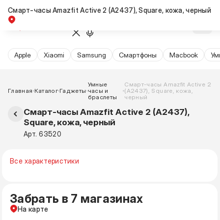
Смарт-часы Amazfit Active 2 (A2437), Square, кожа, черный
Apple
Xiaomi
Samsung
Cмартфоны
Macbook
Ум
Умные
Смарт-часы Amazfit Active 2
Главная
Каталог
Гаджеты
часы и
(A2437), Square, кожа,
браслеты
черный
Смарт-часы Amazfit Active 2 (A2437),
Square, кожа, черный
Арт. 63520
Все характеристики
Забрать в 7 магазинах
На карте