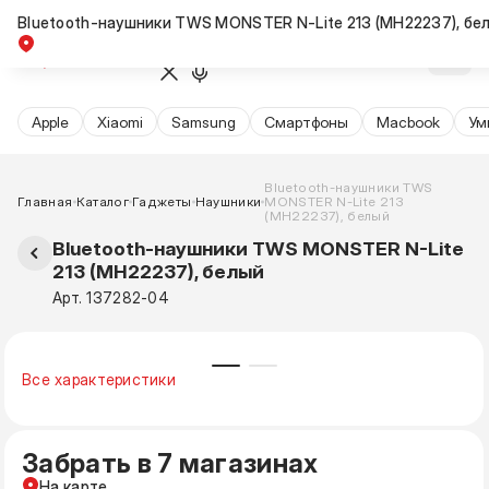
Bluetooth-наушники TWS MONSTER N-Lite 213 (MH22237), бе
Apple
Xiaomi
Samsung
Cмартфоны
Macbook
Ум
Bluetooth-наушники TWS
Главная
Каталог
Гаджеты
Наушники
MONSTER N-Lite 213
(MH22237), белый
Bluetooth-наушники TWS MONSTER N-Lite
213 (MH22237), белый
Арт. 137282-04
Все характеристики
Забрать в 7 магазинах
На карте