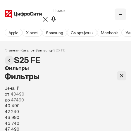
Apple
Xiaomi
Samsung
Cмартфоны
Macbook
Ум
Главная
Каталог
Samsung
S25 FE
S25 FE
Фильтры
Фильтры
Цена, ₽
от
до
40 490
42 240
43 990
45 740
47 490