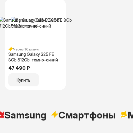
Через 10 минут
Samsung Galaxy S25 FE
8Gb 512Gb, темно-синий
47 490 ₽
Купить
Samsung
Cмартфоны
M