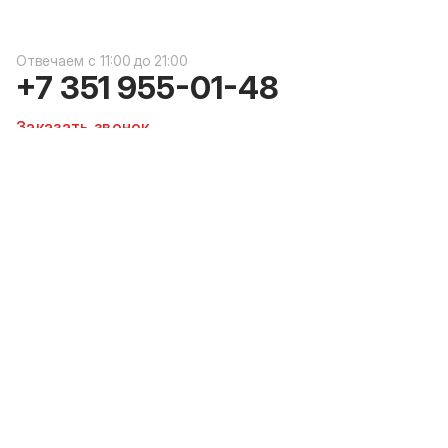
c 11:00 до 21:00
+7 351 955-01-48
Заказать звонок
Адреса
пр. К. Маркса, 153, цокольный этаж
пр. К. Маркса, 153, 1 этаж
пр. К. Маркса, 153, 2 этаж
пр. К. Маркса, 172, 1 этаж
ул. Герцена, 6, 1 этаж
пр. Ленина, 83, 1 этаж
Смотреть на карте
© 2011–2026