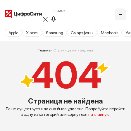
Apple
Xiaomi
Samsung
Cмартфоны
Macbook
Ум
Главная
Страница не найдена
Страница не найдена
Ее не существует или она была удалена. Попробуйте перейти
в одну из категорий или вернуться
на главную.