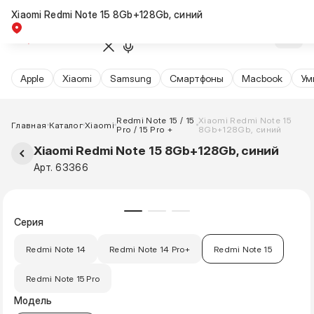
Xiaomi Redmi Note 15 8Gb+128Gb, синий
Apple
Xiaomi
Samsung
Cмартфоны
Macbook
Ум
Redmi Note 15 / 15
Xiaomi Redmi Note 15
Главная
Каталог
Xiaomi
Pro / 15 Pro +
8Gb+128Gb, синий
Xiaomi Redmi Note 15 8Gb+128Gb, синий
Арт. 63366
Серия
Redmi Note 14
Redmi Note 14 Pro+
Redmi Note 15
Redmi Note 15 Pro
Модель