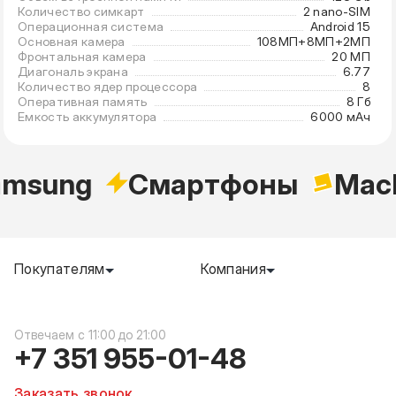
Количество симкарт
2 nano-SIM
Операционная система
Android 15
Основная камера
108МП+8МП+2МП
Фронтальная камера
20 МП
Диагональ экрана
6.77
Количество ядер процессора
8
Оперативная память
8 Гб
Емкость аккумулятора
6000 мАч
msung
Cмартфоны
Mac
Покупателям
Компания
c 11:00 до 21:00
+7 351 955-01-48
Заказать звонок