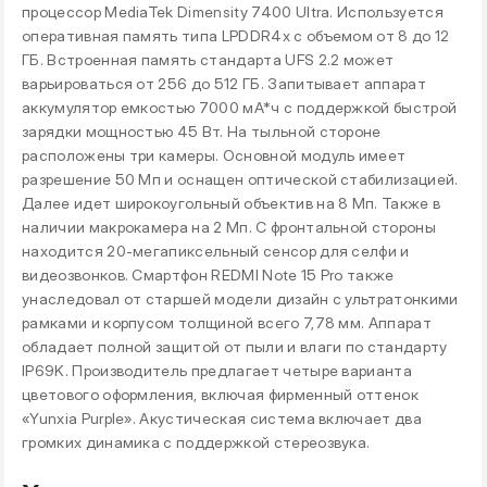
процессор MediaTek Dimensity 7400 Ultra. Используется
оперативная память типа LPDDR4x с объемом от 8 до 12
ГБ. Встроенная память стандарта UFS 2.2 может
варьироваться от 256 до 512 ГБ. Запитывает аппарат
аккумулятор емкостью 7000 мА*ч с поддержкой быстрой
зарядки мощностью 45 Вт. На тыльной стороне
расположены три камеры. Основной модуль имеет
разрешение 50 Мп и оснащен оптической стабилизацией.
Далее идет широкоугольный объектив на 8 Мп. Также в
наличии макрокамера на 2 Мп. С фронтальной стороны
находится 20-мегапиксельный сенсор для селфи и
видеозвонков. Смартфон REDMI Note 15 Pro также
унаследовал от старшей модели дизайн с ультратонкими
рамками и корпусом толщиной всего 7,78 мм. Аппарат
обладает полной защитой от пыли и влаги по стандарту
IP69K. Производитель предлагает четыре варианта
цветового оформления, включая фирменный оттенок
«Yunxia Purple». Акустическая система включает два
громких динамика с поддержкой стереозвука.