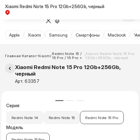
Xiaomi Redmi Note 15 Pro 12Gb+256Gb, черный
Apple
Xiaomi
Samsung
Cмартфоны
Macbook
Ум
Redmi Note 15 /
Xiaomi Redmi Note 15 Pro
Главная
Каталог
Xiaomi
15 Pro / 15 Pro +
12Gb+256Gb, черный
Xiaomi Redmi Note 15 Pro 12Gb+256Gb,
черный
Арт. 63357
Серия
Redmi Note 14
Redmi Note 15
Redmi Note 15 Pro
Модель
Redmi Note 15 Pro