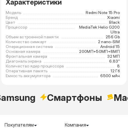
Характеристики
Модель
Redmi Note 15 Pro
Бренд
Xiaomi
Цвет
Black
Процессор
MediaTek Helio G200
Ultra
Объем встроенной памяти
256 Gb
Количество симкарт
2 nano-SIM
Операционная система
Android 15
Основная камера
200МП+50МП+8МП
Фронтальная камера
32 МП
Диагональ экрана
6.83"
Количество ядер процессора
8
Оперативная память
12 Гб
Емкость аккумулятора
6500 мАч
amsung
Cмартфоны
Ma
Покупателям
Компания