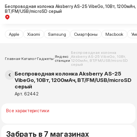
Беспроводная колонка Aksberry AS-25 VibeGo, 10Вт, 1200мАч,
BТ/FM/USB/microSD серый
Apple
Xiaomi
Samsung
Cмартфоны
Macbook
Ум
Беспроводная колонка
Яндекс
Aksberry AS-25 VibeGo, 10Вт,
Главная
Каталог
Гаджеты
станции
1200мАч, BТ/FM/USB/microSD
серый
Беспроводная колонка Aksberry AS-25
VibeGo, 10Вт, 1200мАч, BТ/FM/USB/microSD
серый
Арт. 62442
Все характеристики
Забрать в 7 магазинах