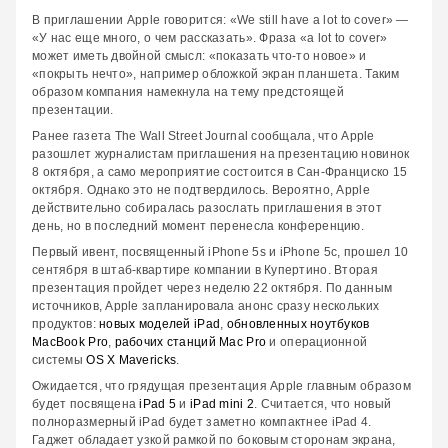
В приглашении Apple говорится: «We still have a lot to cover» —
«У нас еще много, о чем рассказать». Фраза «a lot to cover»
может иметь двойной смысл: «показать что-то новое» и
«покрыть нечто», например обложкой экран планшета. Таким
образом компания намекнула на тему предстоящей
презентации.
Ранее газета The Wall Street Journal сообщала, что Apple
разошлет журналистам приглашения на презентацию новинок
8 октября, а само мероприятие состоится в Сан-Франциско 15
октября. Однако это не подтвердилось. Вероятно, Apple
действительно собиралась разослать приглашения в этот
день, но в последний момент перенесла конференцию.
Первый ивент, посвященный iPhone 5s и iPhone 5c, прошел 10
сентября в штаб-квартире компании в Купертино. Вторая
презентация пройдет через неделю 22 октября. По данным
источников, Apple запланировала анонс сразу нескольких
продуктов:
новых моделей iPad
,
обновленных ноутбуков
MacBook Pro
,
рабочих станций Mac Pro
и операционной
системы
OS X Mavericks
.
Ожидается, что грядущая презентация Apple главным образом
будет посвящена
iPad 5
и
iPad mini 2
. Считается, что новый
полноразмерный iPad будет заметно компактнее iPad 4.
Гаджет обладает узкой рамкой по боковым сторонам экрана,