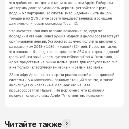
что добавляет сходства с мини-планшетом Apple. Габариты
«пятерки» дают возможность держать устройство в руке,
подобно смартфону. По слухам, iPad 5 должен быть на 15%
тоньше и на 25% легче своего предшественника и оснащен
дактилоскопическим сенсором Touch ID.
Что касается iPad mini второго поколения, то, судя по
последним утечкам, конструкция модели в целом соответствует
оригинальной версии. Устройство должно получить дисплей с
разрешением 2048 х 1536 пикселей (324 ppi). Известно также,
что новинка обзаведется процессором A6X с четырехъядерной
графикой, который используется сейчас в iPad 4. Возможно,
Apple представит на рынке новые цвета для корпусов iPad mini,
а не только «классические» черный и белый варианты.
22 октября Apple назовет сроки релиза новой операционной
системы OS X Mavericks и рабочих станций Mac Pro, а также
анонсирует обновленные MacBook Pro на базе
процессоров Intel Haswell. Не исключено, что компания
покажет телеприставку Apple TV четвертого поколения.
Читайте также