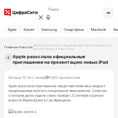
Apple
Xiaomi
Samsung
Cмартфоны
Macbook
Ум
Apple разослала официальные приглашения на
Главная
Новости
презентацию новых iPad
Apple разослала официальные
приглашения на презентацию новых iPad
больше 12 лет назад
1260 просмотров
Apple разослала приглашения представителям масс-медиа с
предложением посетить специальное мероприятие. Событие,
о котором долго ходили слухи, пройдет 22 октября в Центре
искусств Йерба-Буэна в Сан-Франциско.