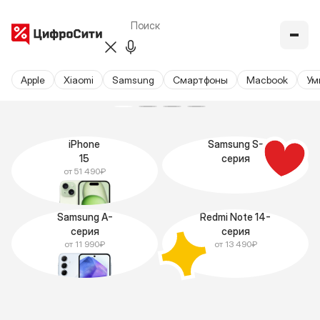
Apple
Xiaomi
Samsung
Cмартфоны
Macbook
Ум
iPhone
Samsung S-
15
серия
от 51 490₽
Samsung A-
Redmi Note 14-
серия
серия
от 11 990₽
от 13 490₽