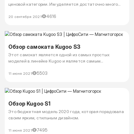
ценовой категории. Им уделяется достаточно много
внимания и это понятно. Компании-производители
4616
преследуют цель показать, как много они придумали и
20 сентября 2021
смогли реализовать. Но сегодня наше внимание займет
бюджетный телефон Xiaomi Redmi 10.
Обзор самоката Kugoo S3
Этот самокат является одной из самых простых
моделей в линейке Kugoo и является самым
популярным среди пользователей самокатов в РФ.
5503
11 июня 2021
Обзор Kugoo S1
Это бюджетная модель 2020 года, которая порадовала
своим ярким, стильным дизайном.
7495
11 июня 2021