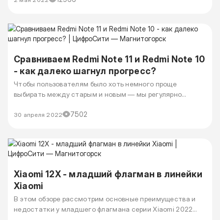
наглядности изменений сравним его с
предшественником Redmi Note 10 Pro.
Сравниваем Redmi Note 11 и Redmi Note 10
- как далеко шагнул прогресс?
Чтобы пользователям было хоть немного проще
выбирать между старым и новым — мы регулярно
сравниваем 2 поколения смартфонов в одной серии.
7502
Давайте сравним Redmi Note 11 и Redmi Note 10, чтобы
30 апреля 2022
выяснить — есть ли смысл гоняться за свежестью или
немного подождать с заменой телефона.
Xiaomi 12X - младший флагман в линейки
Xiaomi
В этом обзоре рассмотрим основные преимущества и
недостатки у младшего флагмана серии Xiaomi 2022
года.