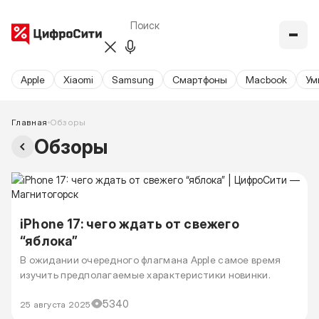
Apple
Xiaomi
Samsung
Cмартфоны
Macbook
Ум
Главная
Обзоры
Обзоры
iPhone 17: чего ждать от свежего
“яблока”
В ожидании очередного флагмана Apple самое время
изучить предполагаемые характеристики новинки.
5340
25 августа 2025