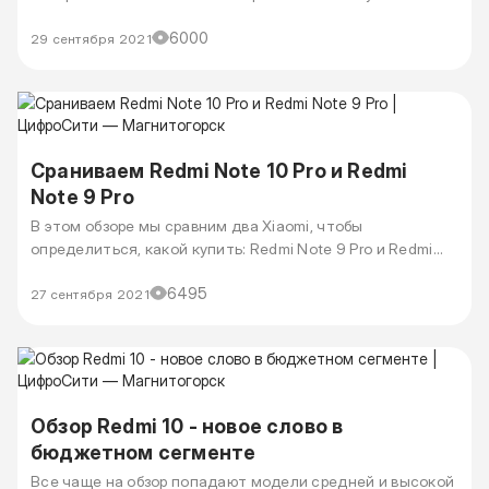
Разберемся последовательно, что лучше купить в 2021:
6000
Xiaomi Mi 11 Lite или Xiaomi Mi 10 Lite.
29 сентября 2021
Сраниваем Redmi Note 10 Pro и Redmi
Note 9 Pro
В этом обзоре мы сравним два Xiaomi, чтобы
определиться, какой купить: Redmi Note 9 Pro и Redmi
Note 10 Pro.
6495
27 сентября 2021
Обзор Redmi 10 - новое слово в
бюджетном сегменте
Все чаще на обзор попадают модели средней и высокой