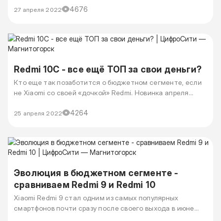
4676
27 апреля 2022
Redmi 10C - все ещё ТОП за свои деньги?
Кто еще так позаботится о бюджетном сегменте, если
не Xiaomi со своей «дочкой» Redmi. Новинка апреля
2022 не успела и появиться на прилавках, как заставила
4264
уже о себе говорить.
25 апреля 2022
Эволюция в бюджетном сегменте -
сравниваем Redmi 9 и Redmi 10
Xiaomi Redmi 9 стал одним из самых популярных
смартфонов почти сразу после своего выхода в июне
2020 года. И оставался таким до выхода свеженького