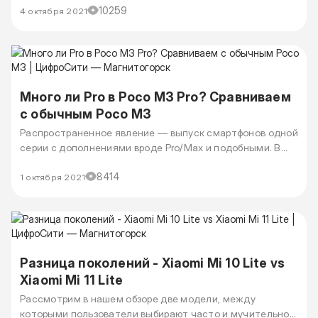
10259
Xiaomi Redmi 10. В этом обзоре разбираемся, что
4 октября 2021
изменилось, какие фишки внедрили и чем интересны обе
модели.
Много ли Pro в Poco M3 Pro? Сравниваем
с обычным Poco M3
Распространенное явление — выпуск смартфонов одной
серии с дополнениями вроде Pro/Max и подобными. В
этом плане линейка Poco от Xiaomi не стала
8414
исключением. В 2021 году один за другим на витринах
1 октября 2021
появились Xiaomi Poco M3, а через полгода и Xiaomi
Poco M3 Pro.
Разница поколений - Xiaomi Mi 10 Lite vs
Xiaomi Mi 11 Lite
Рассмотрим в нашем обзоре две модели, между
которыми пользователи выбирают часто и мучительно.