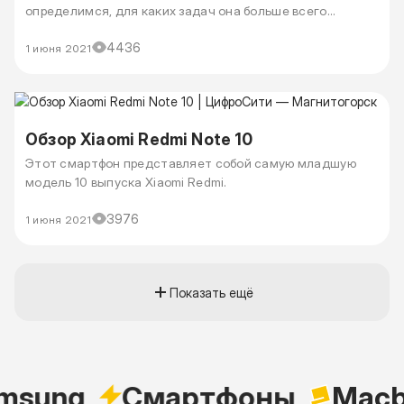
определимся, для каких задач она больше всего
подходит.
4436
1 июня 2021
Обзор Xiaomi Redmi Note 10
Этот смартфон представляет собой самую младшую
модель 10 выпуска Xiaomi Redmi.
3976
1 июня 2021
Показать ещё
sung
Cмартфоны
Macb