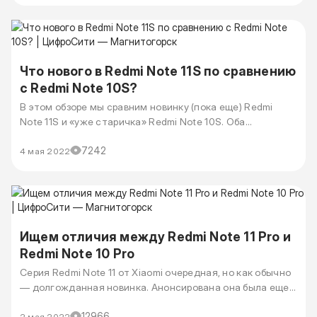
Что нового в Redmi Note 11S по сравнению
с Redmi Note 10S?
В этом обзоре мы сравним новинку (пока еще) Redmi
Note 11S и «уже старичка» Redmi Note 10S. Оба
смартфона уже присутствуют на полках, поэтому
7242
выбирать можно не только опираясь на обзор, но и на
4 мая 2022
реальные отзывы пользователей. Одиннадцатая
модель активно продается уже с января 2022 года.
Ищем отличия между Redmi Note 11 Pro и
Redmi Note 10 Pro
Серия Redmi Note 11 от Xiaomi очередная, но как обычно
— долгожданная новинка. Анонсирована она была еще в
октябре 2021. Всего серия содержит 3 модели: 11, 11S и 11
12966
Pro. Последнему и будет посвящен этот обзор. А для
2 мая 2022