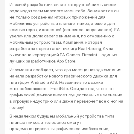
Игровой разработчик является крупнейшим в своем
роде издателем мирового масштаба. Занимается он
не только созданием игровых приложений для
мобильных устройств и планшетников, а еще и для
компьютеров, и консолей (основное направление). EA
увеличила долю своего внимания, по отношению к
мобильным устройствам. Компания, которая
разработала серию гоночных игр Real Racing, была
выкуплена корпорацией EA Games. Firemint – один из
лучших разработчиков App Store.
Игромания сообщает, что два месяца назад компания
начала разработку нового графического движка для
платформ Android и iOS. Название это движка
многообещающее – FrostBite. Ожидается, что этот
графический движок внесет существенные изменения
в игровую индустрию или даже перевернет все с ног на
голову!
В недалеком будущем мобильный устройства типа
планшетников и телефонов смогут
продемонстрировать графическое изображение,