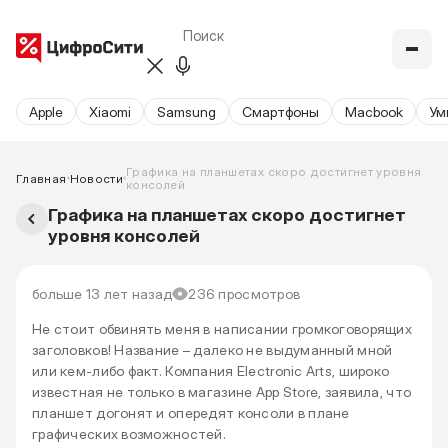
Apple
Xiaomi
Samsung
Cмартфоны
Macbook
Ум
Графика на планшетах скоро достигнет уровня
Главная
Новости
консолей
Графика на планшетах скоро достигнет
уровня консолей
больше 13 лет назад
236 просмотров
Не стоит обвинять меня в написании громкоговорящих
заголовков! Название – далеко не выдуманный мной
или кем-либо факт. Компания Electronic Arts, широко
известная не только в магазине App Store, заявила, что
планшет догонят и опередят консоли в плане
графических возможностей.