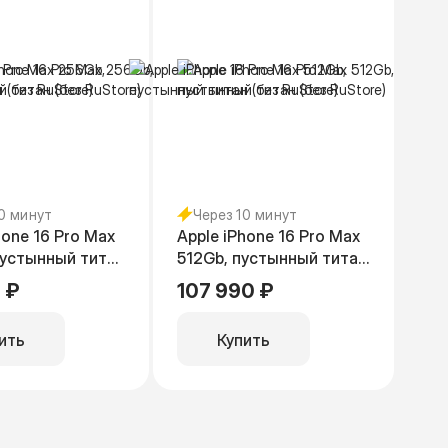
10 минут
Через 10 минут
hone 16 Pro Max
Apple iPhone 16 Pro Max
пустынный титан
512Gb, пустынный титан
tore)
(без RuStore)
 ₽
107 990 ₽
ить
Купить