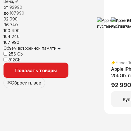
Цена, ₽
от
до
92 990
96 740
100 490
104 240
107 990
Объем встроенной памяти
256 Gb
512Gb
Через 
Apple iP
Показать товары
256Gb, 
(без RuS
Сбросить все
92 990
Куп