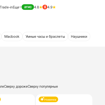
Trade-in
Еще
4.8
4.9
Macbook
Умные часы и браслеты
Наушники
вле
Сверху дороже
Сверху популярные
Новинка