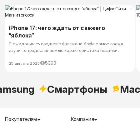
iPhone 17: чего ждать от свежего
“яблока”
В ожидании очередного флагмана Apple самое время
изучить предполагаемые характеристики новинки.
5393
25 августа 2025
sung
Cмартфоны
Macb
Покупателям
Компания