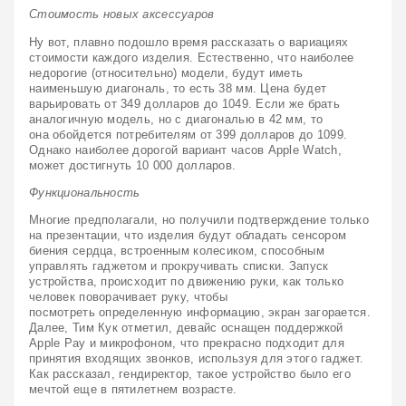
Стоимость новых аксессуаров
Ну вот, плавно подошло время рассказать о вариациях 
стоимости каждого изделия. Естественно, что наиболее 
недорогие (относительно) модели, будут иметь 
наименьшую диагональ, то есть 38 мм. Цена будет 
варьировать от 349 долларов до 1049. Если же брать 
аналогичную модель, но с диагональю в 42 мм, то 
она обойдется потребителям от 399 долларов до 1099. 
Однако наиболее дорогой вариант часов Apple Watch, 
может достигнуть 10 000 долларов.
Функциональность 
Многие предполагали, но получили подтверждение только 
на презентации, что изделия будут обладать сенсором 
биения сердца, встроенным колесиком, способным 
управлять гаджетом и прокручивать списки. Запуск 
устройства, происходит по движению руки, как только 
человек поворачивает руку, чтобы 
посмотреть определенную информацию, экран загорается. 
Далее, Тим Кук отметил, девайс оснащен поддержкой 
Apple Pay и микрофоном, что прекрасно подходит для 
принятия входящих звонков, используя для этого гаджет. 
Как рассказал, гендиректор, такое устройство было его 
мечтой еще в пятилетнем возрасте.