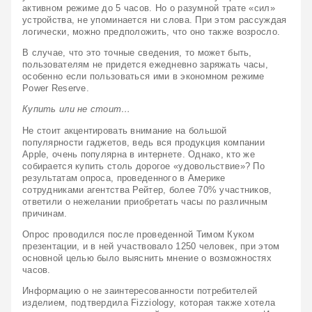
активном режиме до 5 часов. Но о разумной трате «сил» 
устройства, не упоминается ни слова. При этом рассуждая 
логически, можно предположить, что оно также возросло.
В случае, что это точные сведения, то может быть, 
пользователям не придется ежедневно заряжать часы, 
особенно если пользоваться ими в экономном режиме 
Power Reserve.
Купить или не стоит…
Не стоит акцентировать внимание на большой 
популярности гаджетов, ведь вся продукция компании 
Apple, очень популярна в интернете. Однако, кто же 
собирается купить столь дорогое «удовольствие»? По 
результатам опроса, проведенного в Америке 
сотрудниками агентства Рейтер, более 70% участников, 
ответили о нежелании приобретать часы по различным 
причинам.
Опрос проводился после проведенной Тимом Куком 
презентации, и в ней участвовало 1250 человек, при этом 
основной целью было выяснить мнение о возможностях 
часов.  
Информацию о не заинтересованности потребителей 
изделием, подтвердила Fizziology, которая также хотела 