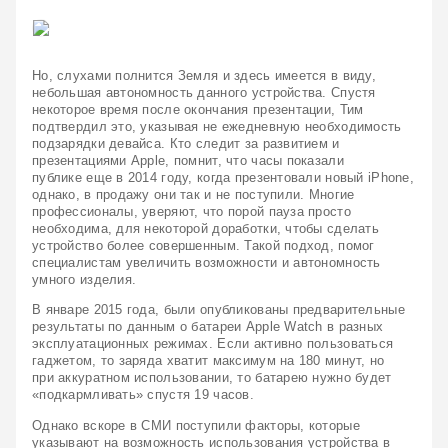
Но, слухами полнится Земля и здесь имеется в виду, 
небольшая автономность данного устройства. Спустя 
некоторое время после окончания презентации, Тим 
подтвердил это, указывая не ежедневную необходимость 
подзарядки девайса. Кто следит за развитием и 
презентациями Apple, помнит, что часы показали 
публике еще в 2014 году, когда презентовали новый iPhone, 
однако, в продажу они так и не поступили. Многие 
профессионалы, уверяют, что порой пауза просто 
необходима, для некоторой доработки, чтобы сделать 
устройство более совершенным. Такой подход, помог 
специалистам увеличить возможности и автономность 
умного изделия.
В январе 2015 года, были опубликованы предварительные 
результаты по данным о батареи Apple Watch в разных 
эксплуатационных режимах. Если активно пользоваться 
гаджетом, то заряда хватит максимум на 180 минут, но 
при аккуратном использовании, то батарею нужно будет 
«подкармливать» спустя 19 часов.
Однако вскоре в СМИ поступили факторы, которые 
указывают на возможность использования устройства в 