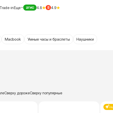
Trade-in
Еще
4.8
4.9
Macbook
Умные часы и браслеты
Наушники
вле
Сверху дороже
Сверху популярные
Н