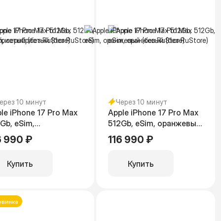
ерез 10 минут
Через 10 минут
le iPhone 17 Pro Max
Apple iPhone 17 Pro Max
Gb, eSim,
512Gb, eSim, оранжевый
ребристый (без
(без RuStore)
6 990 ₽
116 990 ₽
tore)
Купить
Купить
овинка