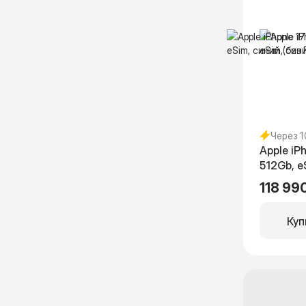
Через 
Apple iP
512Gb, e
RuStore)
118 99
Куп