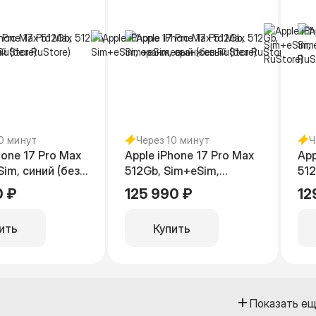
10 минут
Через 10 минут
Ч
hone 17 Pro Max
Apple iPhone 17 Pro Max
App
Sim, синий (без
512Gb, Sim+eSim,
512
оранжевый (без
се
0 ₽
125 990 ₽
12
RuStore)
RuS
ить
Купить
Показать е