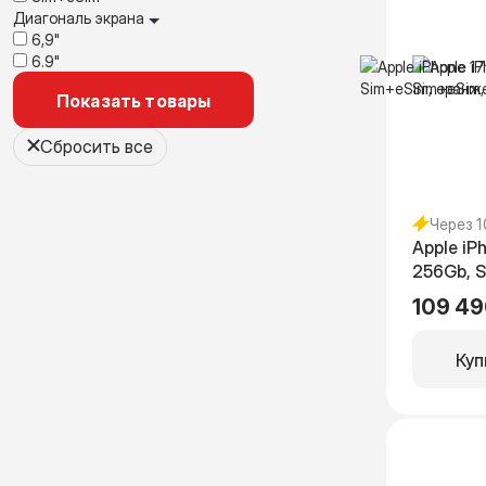
Диагональ экрана
6,9"
6.9"
Показать товары
Сбросить все
Через 
Apple iP
256Gb, 
оранжев
109 49
RuStore)
Куп