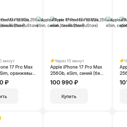
10 минут
Через 10 минут
Ч
hone 17 Pro Max
Apple iPhone 17 Pro Max
App
eSim, оранжевый
256Gb, eSim, синий (без
256
tore)
RuStore)
се
0 ₽
100 990 ₽
10
RuS
ить
Купить