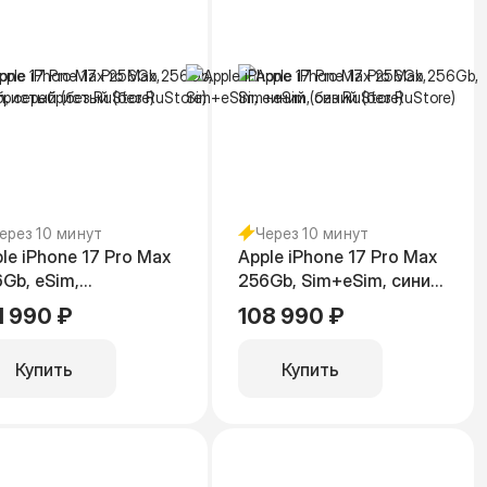
ерез 10 минут
Через 10 минут
le iPhone 17 Pro Max
Apple iPhone 17 Pro Max
Gb, eSim,
256Gb, Sim+eSim, синий
ребристый (без
(без RuStore)
1 990 ₽
108 990 ₽
tore)
Купить
Купить