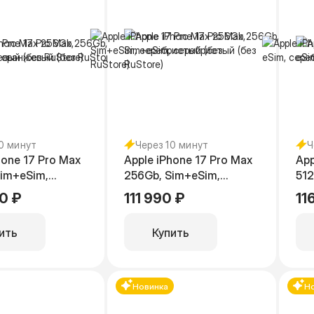
10 минут
Через 10 минут
Ч
hone 17 Pro Max
Apple iPhone 17 Pro Max
App
Sim+eSim,
256Gb, Sim+eSim,
512
ый (без
серебристый (без
се
0 ₽
111 990 ₽
11
RuStore)
RuS
ить
Купить
Новинка
Н