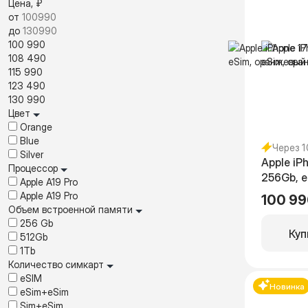
Цена, ₽
от
до
100 990
108 490
115 990
123 490
130 990
Цвет
Orange
Blue
Через 
Silver
Apple iP
Процессор
256Gb, 
Apple A19 Pro
(без RuS
Apple A19 Pro
100 99
Объем встроенной памяти
256 Gb
Куп
512Gb
1Tb
Количество симкарт
eSIM
Новинка
eSim+eSim
Sim+eSim