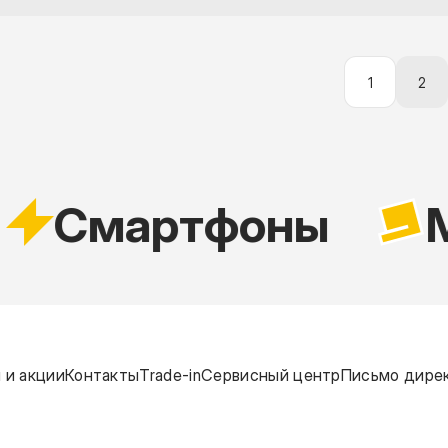
1
2
Cмартфоны
M
 и акции
Контакты
Trade-in
Сервисный центр
Письмо дире