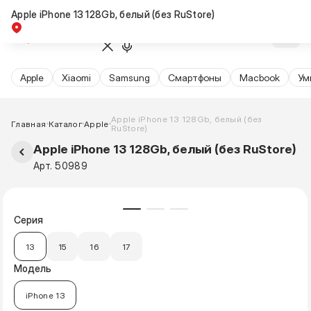
Apple iPhone 13 128Gb, белый (без RuStore)
Товар дня
Apple
Xiaomi
Samsung
Cмартфоны
Macbook
Ум
Apple iPhone 13 128Gb, белый (без
Главная
Каталог
Apple
RuStore)
Apple iPhone 13 128Gb, белый (без RuStore)
Арт. 50989
Серия
13
15
16
17
Модель
iPhone 13