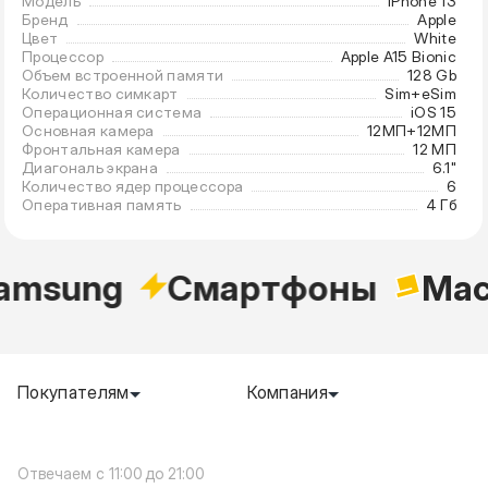
Модель
iPhone 13
Бренд
Apple
Цвет
White
Процессор
Apple A15 Bionic
Объем встроенной памяти
128 Gb
Количество симкарт
Sim+eSim
Операционная система
iOS 15
Основная камера
12МП+12МП
Фронтальная камера
12 МП
Диагональ экрана
6.1"
Количество ядер процессора
6
Оперативная память
4 Гб
amsung
Cмартфоны
Mac
Покупателям
Компания
c 11:00 до 21:00