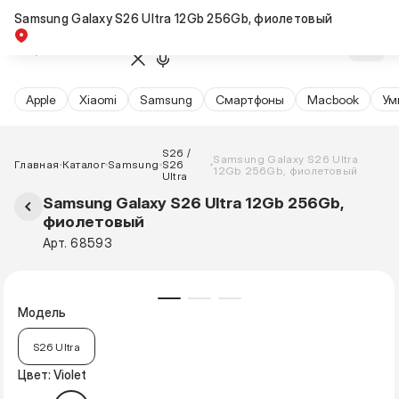
Samsung Galaxy S26 Ultra 12Gb 256Gb, фиолетовый
Apple
Xiaomi
Samsung
Cмартфоны
Macbook
Ум
S26 /
Samsung Galaxy S26 Ultra
Главная
Каталог
Samsung
S26
12Gb 256Gb, фиолетовый
Ultra
Samsung Galaxy S26 Ultra 12Gb 256Gb,
фиолетовый
Арт. 68593
Модель
S26 Ultra
Цвет: Violet