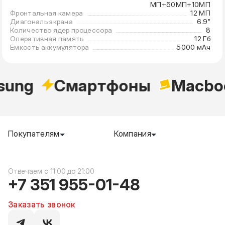
МП+50МП+10МП
Фронтальная камера
12 МП
Диагональ экрана
6.9"
Количество ядер процессора
8
Оперативная память
12 Гб
Емкость аккумулятора
5000 мАч
ung
Cмартфоны
Macbo
Покупателям
Компания
c 11:00 до 21:00
+7 351 955-01-48
Заказать звонок