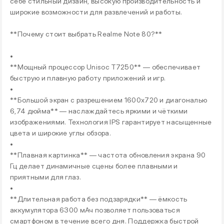
себе стильный дизайн, высокую производительность и
широкие возможности для развлечений и работы.
**Почему стоит выбрать Realme Note 80?**
•
**Мощный процессор Unisoc T7250** — обеспечивает
быструю и плавную работу приложений и игр.
•
**Большой экран с разрешением 1600x720 и диагональю
6,74 дюйма** — наслаждайтесь яркими и чёткими
изображениями. Технология IPS гарантирует насыщенные
цвета и широкие углы обзора.
•
**Плавная картинка** — частота обновления экрана 90
Гц делает динамичные сцены более плавными и
приятными для глаз.
•
**Длительная работа без подзарядки** — ёмкость
аккумулятора 6300 мАч позволяет пользоваться
смартфоном в течение всего дня. Поддержка быстрой