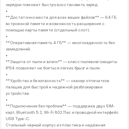
зарядки поможет быстро восстановить заряд.
•
**Достаточно места для всех ваших файлов** — 64 ГБ
встроенной памяти и возможность расширения с
помощью карты памяти (отдельный слот).
•
**Оперативная память 4 ГБ** — многозадачность без
замедлений.
•
**Защита от пыли и влаги** — класс пылевлагозащиты
IP54 позволяет не бояться лёгких брызг и пыли.
•
**Удобство и безопасность** — сканер отпечатков
пальцев для быстрой и надёжной разблокировки
устройства.
•
**Подключение без проблем** — поддержка двух SIM-
карт, Bluetooth 5.2, Wi-Fi 802.11ac и проводной интерфейс
USB Type-C.
Стильный чёрный корпус из пластика и надёжная