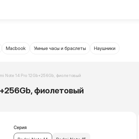
Trade-in
Еще
4.8
4.9
Macbook
Умные часы и браслеты
Наушники
mi Note 14 Pro 12Gb+256Gb, фиолетовый
Gb+256Gb, фиолетовый
Серия