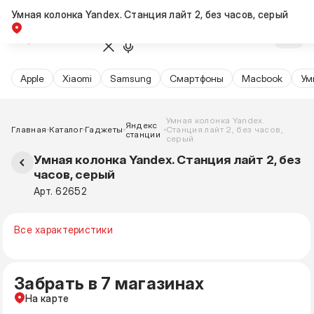
Умная колонка Yandex. Станция лайт 2, без часов, серый
Apple
Xiaomi
Samsung
Cмартфоны
Macbook
Ум
Умная колонка Yandex.
Яндекс
Главная
Каталог
Гаджеты
Станция лайт 2, без часов,
станции
серый
Умная колонка Yandex. Станция лайт 2, без
часов, серый
Арт. 62652
Все характеристики
Забрать в 7 магазинах
На карте