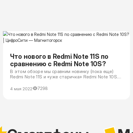
Что нового в Redmi Note 11S по
сравнению с Redmi Note 10S?
В этом обзоре мы сравним новинку (пока еще)
Redmi Note 11S и «уже старичка» Redmi Note 10S.
Оба смартфона уже присутствуют на полках,
поэтому выбирать можно не только опираясь на
7298
4 мая 2022
обзор, но и на реальные отзывы пользователей.
Одиннадцатая модель активно продается уже с
января 2022 года.