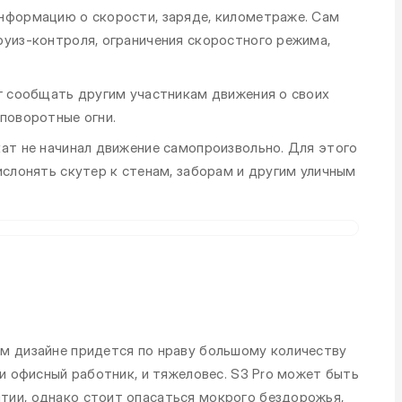
нформацию о скорости, заряде, километраже. Сам
руиз-контроля, ограничения скоростного режима,
ог сообщать другим участникам движения о своих
поворотные огни.
кат не начинал движение самопроизвольно. Для этого
ислонять скутер к стенам, заборам и другим уличным
м дизайне придется по нраву большому количеству
 и офисный работник, и тяжеловес. S3 Pro может быть
тии, однако стоит опасаться мокрого бездорожья,