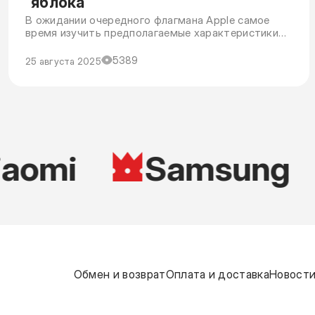
“яблока”
В ожидании очередного флагмана Apple самое
время изучить предполагаемые характеристики
новинки.
5389
25 августа 2025
aomi
Samsung
Обмен и возврат
Оплата и доставка
Новости