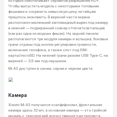
который обеспечивает скромное разрешение HD+.
Чтобы выпустить модель с некоторыми топовыми
фишками и сохранить невысокую цену, китайцам
пришлось экономить. В верхней части экрана
расположен маленький каплевидный вырез под камеру,
в нижней — подэкранный сканер отпечатков пальцев
(как раз одна из модных фишек). На задней панели
располагаются три модуля камеры и вспышка, боковые
грани отданы под кнопки регулировки громкости,
включения телефона, а также слот под SIM-
карты/microSD. На нижней грани разъём USB Type-C, на
верхней — 3,5 мм под наушники.
Mi A3 доступен в синем, сером и чёрном цвете.
Камера
Xiaomi Mi A3 получился «селфифоном», фронтальная
камера здесь 32 мп, а основная камера — это тройной
модуль с технологией искусственного интеллекта.