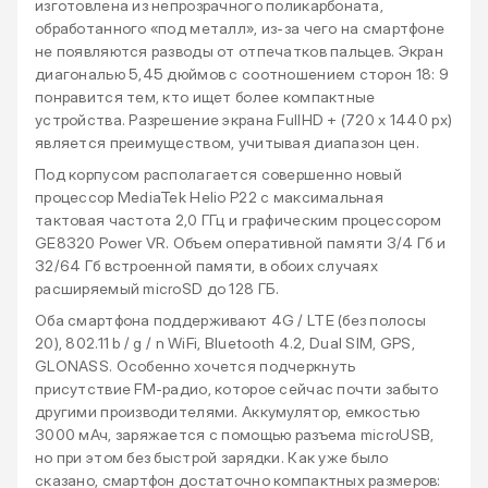
изготовлена из непрозрачного поликарбоната,
обработанного «под металл», из-за чего на смартфоне
не появляются разводы от отпечатков пальцев. Экран
диагональю 5,45 дюймов с соотношением сторон 18: 9
понравится тем, кто ищет более компактные
устройства. Разрешение экрана FullHD + (720 x 1440 px)
является преимуществом, учитывая диапазон цен.
Под корпусом располагается совершенно новый
процессор MediaTek Helio P22 с максимальная
тактовая частота 2,0 ГГц и графическим процессором
GE8320 Power VR. Объем оперативной памяти 3/4 Гб и
32/64 Гб встроенной памяти, в обоих случаях
расширяемый microSD до 128 ГБ.
Оба смартфона поддерживают 4G / LTE (без полосы
20), 802.11 b / g / n WiFi, Bluetooth 4.2, Dual SIM, GPS,
GLONASS. Особенно хочется подчеркнуть
присутствие FM-радио, которое сейчас почти забыто
другими производителями. Аккумулятор, емкостью
3000 мАч, заряжается с помощью разъема microUSB,
но при этом без быстрой зарядки. Как уже было
сказано, смартфон достаточно компактных размеров: