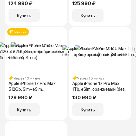
RuStore)
оранжевый (без RuStore)
124 990 ₽
125 990 ₽
Купить
Купить
Новинка
Через 10 минут
Через 10 минут
Apple iPhone 17 Pro Max
Apple iPhone 17 Pro Max
512Gb, Sim+eSim,
1Tb, eSim, оранжевый (без
серебристый (без RuStore)
RuStore)
129 990 ₽
130 990 ₽
Купить
Купить