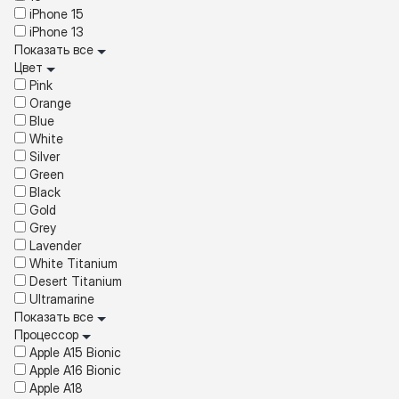
iPhone 15
iPhone 13
Показать все
Цвет
Pink
Orange
Blue
White
Silver
Green
Black
Gold
Grey
Lavender
White Titanium
Desert Titanium
Ultramarine
Показать все
Процессор
Apple A15 Bionic
Apple A16 Bionic
Apple A18