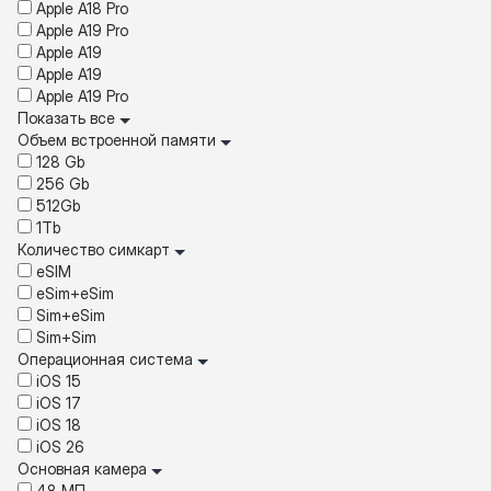
Apple A18 Pro
Apple A19 Pro
Apple A19
Apple A19
Apple A19 Pro
Показать все
Объем встроенной памяти
128 Gb
256 Gb
512Gb
1Tb
Количество симкарт
eSIM
eSim+eSim
Sim+eSim
Sim+Sim
Операционная система
iOS 15
iOS 17
iOS 18
iOS 26
Основная камера
48 МП