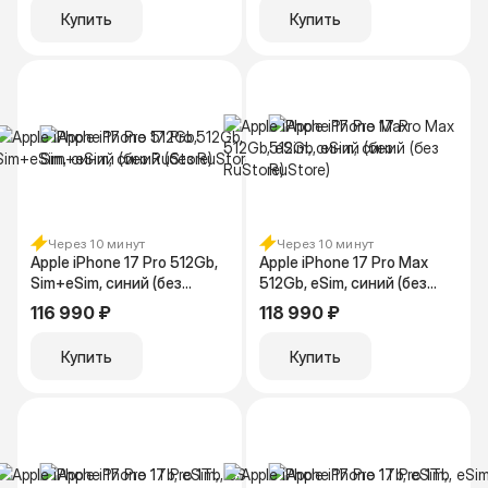
Купить
Купить
Через 10 минут
Через 10 минут
Apple iPhone 17 Pro 512Gb,
Apple iPhone 17 Pro Max
Sim+eSim, синий (без
512Gb, eSim, синий (без
RuStore)
RuStore)
116 990 ₽
118 990 ₽
Купить
Купить