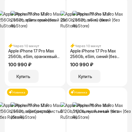
Через 10 минут
Через 10 минут
Apple iPhone 17 Pro Max
Apple iPhone 17 Pro Max
256Gb, eSim, оранжевый
256Gb, eSim, синий (без
(без RuStore)
RuStore)
100 990 ₽
100 990 ₽
Купить
Купить
Новинка
Новинка