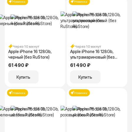
Новинка
Новинка
Через 10 минут
Через 10 минут
Apple iPhone 16 128Gb,
Apple iPhone 16 128Gb,
черный (без RuStore)
ультрамариновый (без
RuStore)
61 490 ₽
61 490 ₽
Купить
Купить
Новинка
Новинка