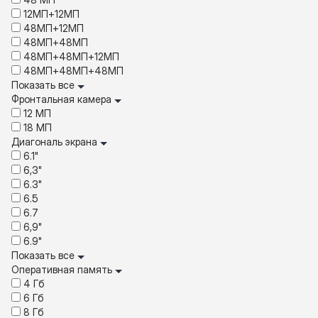
12МП+12МП
48МП+12МП
48МП+48МП
48МП+48МП+12МП
48МП+48МП+48МП
Показать все
Фронтальная камера
12 МП
18 MП
Диагональ экрана
6.1"
6,3"
6.3"
6.5
6.7
6,9"
6.9"
Показать все
Оперативная память
4 Гб
6 Гб
8 Гб