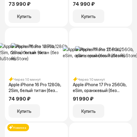
73 990 ₽
74 990 ₽
Купить
Купить
Через 10 минут
Через 10 минут
Apple iPhone 16 Pro 128Gb,
Apple iPhone 17 Pro 256Gb,
2Sim, белый титан (без
eSim, оранжевый (без
RuStore)
RuStore)
74 990 ₽
91 990 ₽
Купить
Купить
Новинка