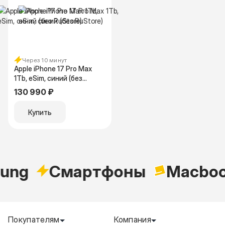
Через 10 минут
Apple iPhone 17 Pro Max
1Tb, eSim, синий (без
RuStore)
130 990 ₽
Купить
Apple
Xiaomi
Samsung
Покупателям
Компания