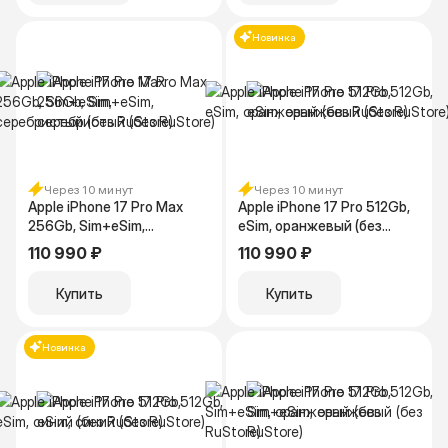
Новинка
Через 10 минут
Через 10 минут
Apple iPhone 17 Pro Max
Apple iPhone 17 Pro 512Gb,
256Gb, Sim+eSim,
eSim, оранжевый (без
серебристый (без RuStore)
RuStore)
110 990 ₽
110 990 ₽
Купить
Купить
Новинка