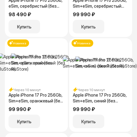
Apple iPhone 17 Pro 256Gb,
Apple iPhone 17 Pro 256Gb,
eSim, серебристый (без
Sim+eSim, серебристый
RuStore)
(без RuStore)
98 490 ₽
99 990 ₽
Купить
Купить
Новинка
Новинка
Через 10 минут
Через 10 минут
Apple iPhone 17 Pro 256Gb,
Apple iPhone 17 Pro 256Gb,
Sim+eSim, оранжевый (без
Sim+eSim, синий (без
RuStore)
RuStore)
99 990 ₽
99 990 ₽
Купить
Купить