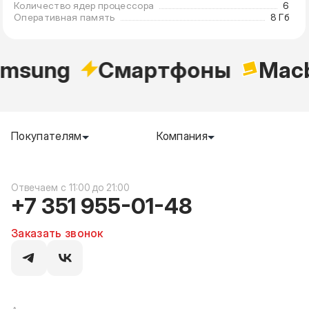
Количество ядер процессора
6
Оперативная память
8 Гб
msung
Cмартфоны
Macb
Покупателям
Компания
c 11:00 до 21:00
+7 351 955-01-48
Заказать звонок