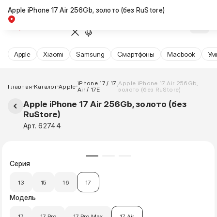
Apple iPhone 17 Air 256Gb, золото (без RuStore)
Новинка
Apple
Xiaomi
Samsung
Cмартфоны
Macbook
Ум
iPhone 17 / 17
Apple iPhone 17 Air 256Gb,
Главная
Каталог
Apple
Air / 17E
золото (без RuStore)
Apple iPhone 17 Air 256Gb, золото (без
RuStore)
Арт. 62744
Серия
13
15
16
17
Модель
17
17 Pro
17 Pro Max
17 Air