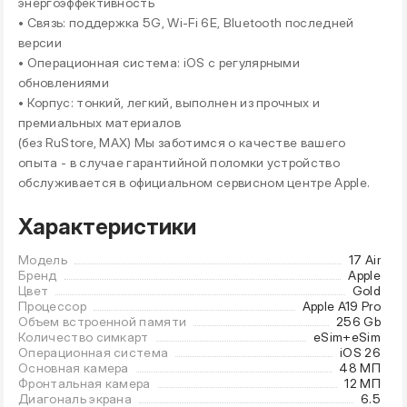
энергоэффективность
• Связь: поддержка 5G, Wi-Fi 6E, Bluetooth последней
версии
• Операционная система: iOS с регулярными
обновлениями
• Корпус: тонкий, легкий, выполнен из прочных и
премиальных материалов
(без RuStore, MAX) Мы заботимся о качестве вашего
опыта - в случае гарантийной поломки устройство
обслуживается в официальном сервисном центре Apple.
Характеристики
Модель
17 Air
Бренд
Apple
Цвет
Gold
Процессор
Apple A19 Pro
Объем встроенной памяти
256 Gb
Количество симкарт
eSim+eSim
Операционная система
iOS 26
Основная камера
48 МП
Фронтальная камера
12 МП
Диагональ экрана
6.5