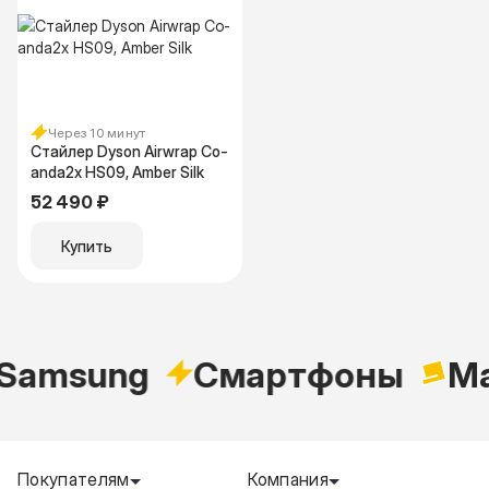
Через 10 минут
Стайлер Dyson Airwrap Co-
anda2x HS09, Amber Silk
52 490 ₽
Купить
Samsung
Cмартфоны
Ma
Покупателям
Компания