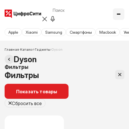
Apple
Xiaomi
Samsung
Cмартфоны
Macbook
Ум
Главная
Каталог
Гаджеты
Dyson
Dyson
Фильтры
Фильтры
Показать товары
Сбросить все