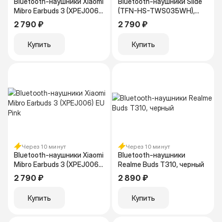
Bluetooth-наушники Xiaomi
Bluetooth-наушники Slide
Mibro Earbuds 3 (XPEJ006)
(TFN-HS-TWS035WH),
EU White
белый
2 790 ₽
2 790 ₽
Купить
Купить
Через 10 минут
Через 10 минут
Bluetooth-наушники Xiaomi
Bluetooth-наушники
Mibro Earbuds 3 (XPEJ006)
Realme Buds T310, черный
EU Pink
2 790 ₽
2 890 ₽
Купить
Купить