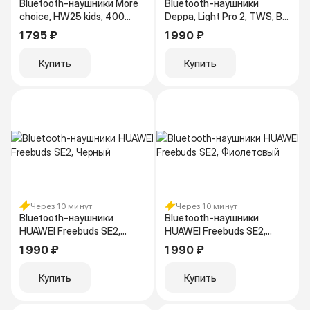
Bluetooth-наушники More
Bluetooth-наушники
choice, HW25 kids, 400
Deppa, Light Pro 2, TWS, BT
mAh, черный
5.4, 300 mAч, белый
1 795 ₽
1 990 ₽
44230
Купить
Купить
Через 10 минут
Через 10 минут
Bluetooth-наушники
Bluetooth-наушники
HUAWEI Freebuds SE2,
HUAWEI Freebuds SE2,
Черный
Фиолетовый
1 990 ₽
1 990 ₽
Купить
Купить