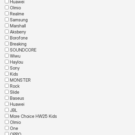
Huawei
Olmio
Realme
Samsung
Marshall
Aksberry
Borofone
Breaking
SOUNDCORE
Wiwu
Haylou
Sony
Kids
MONSTER
Rock
Slide
Baseus
Huawei
JBL
More Choice HW25 Kids
Olmio
One
OPPO