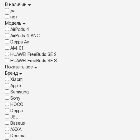
В наличии
да
нет
Модель
AirPods 4
AirPods 4 ANC
Deppa Air
AM-01
HUAWEI FreeBuds SE 2
HUAWEI FreeBuds SE 3
Показать все
Бренд
Xiaomi
Apple
Samsung
Sony
HOCO
Deppa
JBL
Baseus
AXXA
Deerma