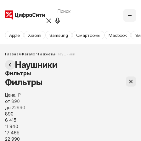
Apple
Xiaomi
Samsung
Cмартфоны
Macbook
Ум
Главная
Каталог
Гаджеты
Наушники
Наушники
Фильтры
Фильтры
Цена, ₽
от
до
890
6 415
11 940
17 465
22 990