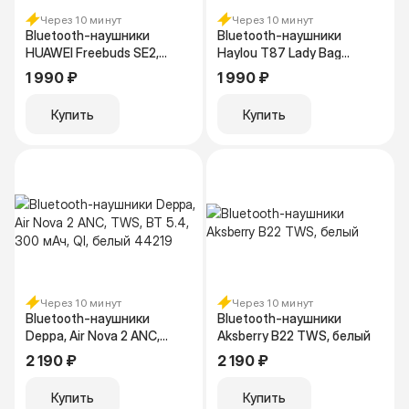
Через 10 минут
Через 10 минут
Bluetooth-наушники
Bluetooth-наушники
HUAWEI Freebuds SE2,
Haylou T87 Lady Bag
Белый
голубой с цепочкой и
1 990 ₽
1 990 ₽
чехлом
Купить
Купить
Через 10 минут
Через 10 минут
Bluetooth-наушники
Bluetooth-наушники
Deppa, Air Nova 2 ANC,
Aksberry B22 TWS, белый
TWS, BT 5.4, 300 мАч, Ql,
2 190 ₽
2 190 ₽
белый 44219
Купить
Купить