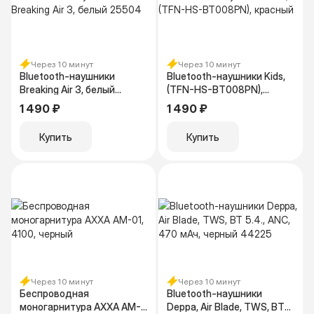
Через 10 минут
Через 10 минут
Bluetooth-наушники
Bluetooth-наушники Kids,
Breaking Air 3, белый
(TFN-HS-BT008PN),
25504
красный
1 490 ₽
1 490 ₽
Купить
Купить
Через 10 минут
Через 10 минут
Беспроводная
Bluetooth-наушники
моногарнитура AXXA AM-
Deppa, Air Blade, TWS, BT