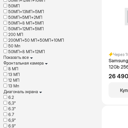
50МП+12МП+10МП
50MП
50МП+13МП+5МП
50МП+5МП+2МП
50МП+8 МП+5МП
50МП+12МП+5МП
200 МП
200МП+50 МП+50МП+10МП
50 Мп
50МП+8 МП+12МП
Через 
Показать все
Samsung
Фронтальная камера
12Gb 25
8 MП
13 MП
26 490
12 МП
13 Мп
Куп
Диагональ экрана
6.2
6,3"
6.3"
6.7
6,9"
6.9"