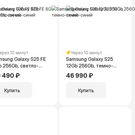
ерез 10 минут
Через 10 минут
sung Galaxy S25 FE
Samsung Galaxy S25
 256Gb, светло-
12Gb 256Gb, темно-
ний
синий
 490 ₽
46 990 ₽
Купить
Купить