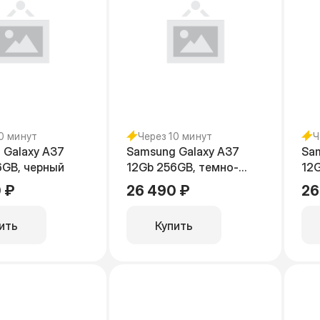
10 минут
Через 10 минут
Ч
 Galaxy A37
Samsung Galaxy A37
Sa
6GB, черный
12Gb 256GB, темно-
12
зеленый
фи
 ₽
26 490 ₽
26
ить
Купить