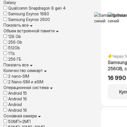
Galaxy
Qualcomm Snapdragon 8 gen 4
Samsung Exynos 1680
Samsung Exynos 2600
Показать все
Объем встроенной памяти
128 Gb
256 Gb
512Gb
1Tb
Через 
256 ГБ
Samsung
Показать все
256GB, 
Количество симкарт
2 nano-SIM
16 990
2 Nano-SIM и eSIM
Операционная система
Куп
Android 15
Android 16
Android
Android 16
Основная камера
50МП+2МП