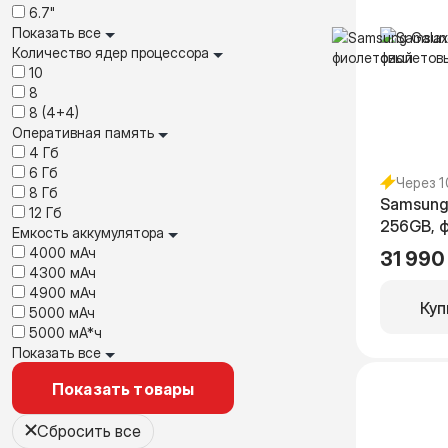
6.7"
Показать все
Количество ядер процессора
10
8
8 (4+4)
Оперативная память
4 Гб
6 Гб
Через 
8 Гб
Samsung
12 Гб
256GB, 
Емкость аккумулятора
4000 мАч
31 990
4300 мАч
4900 мАч
Куп
5000 мАч
5000 мА*ч
Показать все
Показать товары
Сбросить все