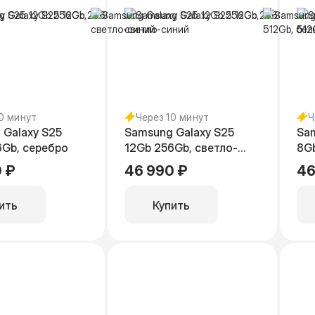
10 минут
Через 10 минут
Ч
 Galaxy S25
Samsung Galaxy S25
Sam
6Gb, серебро
12Gb 256Gb, светло-
8G
синий
 ₽
46 990 ₽
46
ить
Купить