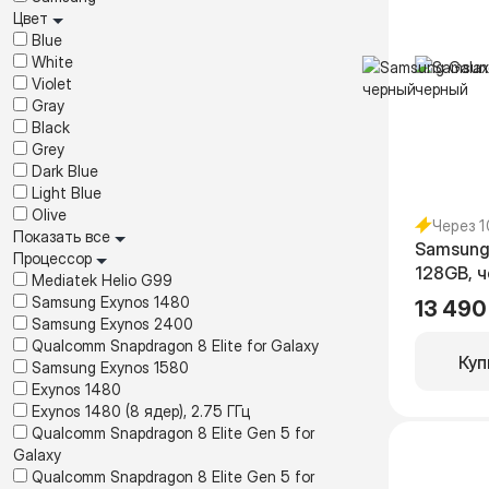
Цвет
Blue
White
Violet
Gray
Black
Grey
Dark Blue
Light Blue
Olive
Через 
Показать все
Samsung
Процессор
128GB, 
Mediatek Helio G99
Samsung Exynos 1480
13 490
Samsung Exynos 2400
Qualcomm Snapdragon 8 Elite for Galaxy
Куп
Samsung Exynos 1580
Exynos 1480
Exynos 1480 (8 ядер), 2.75 ГГц
Qualcomm Snapdragon 8 Elite Gen 5 for
Galaxy
Qualcomm Snapdragon 8 Elite Gen 5 for