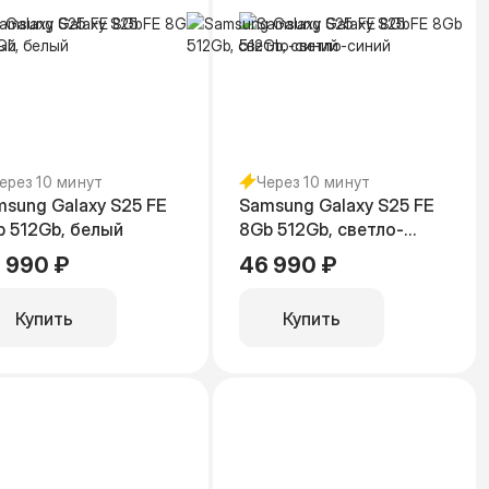
ерез 10 минут
Через 10 минут
sung Galaxy S25 FE
Samsung Galaxy S25 FE
b 512Gb, белый
8Gb 512Gb, светло-
синий
 990 ₽
46 990 ₽
Купить
Купить