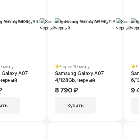
10 минут
Через 10 минут
Ч
 Galaxy A07
Samsung Galaxy A07
Sa
 черный
4/128Gb, черный
6/1
₽
8 790 ₽
9 
ить
Купить