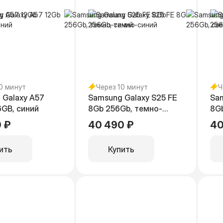
10 минут
Через 10 минут
Ч
 Galaxy A57
Samsung Galaxy S25 FE
Sam
6GB, синий
8Gb 256Gb, темно-
8Gb
синий
си
 ₽
40 490 ₽
40
ить
Купить