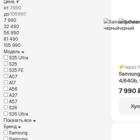
Цена, ₽
от
до
7 990
32 490
56 990
81 490
105 990
Модель
S25 Ultra
S25
Через 
S25 FE
Samsung
A07
4/64Gb,
A17
A56
7 990 
A37
A57
Куп
S26
S26 Ultra
Показать все
Бренд
Samsung
Samsung