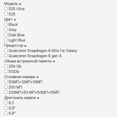
Модель
S25 Ultra
S25
Цвет
Black
Grey
Dark Blue
Light Blue
Процессор
Qualcomm Snapdragon 8 Elite for Galaxy
Qualcomm Snapdragon 8 gen 4
Объем встроенной памяти
256 Gb
512Gb
Основная камера
50МП+12МП+10МП
200 МП
200МП+50 МП+50МП+10МП
Диагональ экрана
6.2
6,9"
6.9"